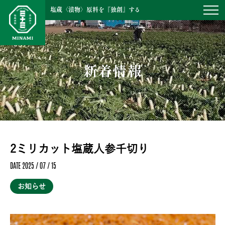
塩蔵〈漬物〉原料を『独創』する
新着情報
2ミリカット塩蔵人参千切り
DATE 2025 / 07 / 15
お知らせ