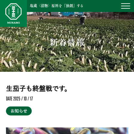
塩蔵〈漬物〉原料を『独創』する
新着情報
生茄子も終盤戦です。
DATE 2025 / 10 / 17
お知らせ