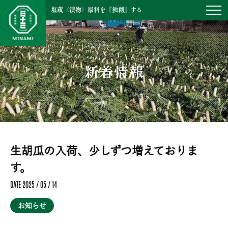
塩蔵〈漬物〉原料を『独創』する
新着情報
生胡瓜の入荷、少しずつ増えておりま
す。
DATE 2025 / 05 / 14
お知らせ