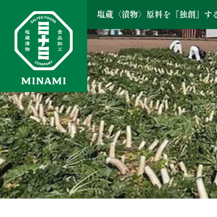
塩蔵〈漬物〉原料を『独創』す