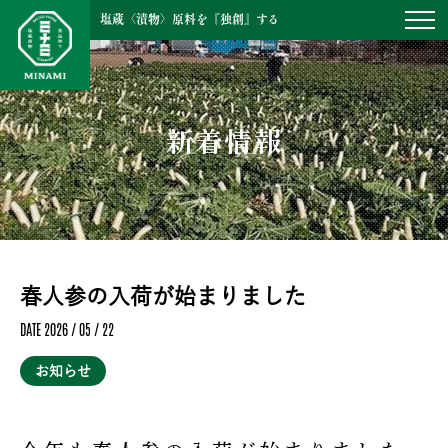
塩蔵〈漬物〉原料を『独創』する
新着情報
春人参の入荷が始まりました
DATE 2026 / 05 / 22
お知らせ