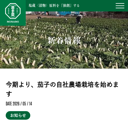
塩蔵〈漬物〉原料を『独創』する
新着情報
今期より、茄子の自社農場栽培を始めま
す
DATE 2026 / 05 / 14
お知らせ