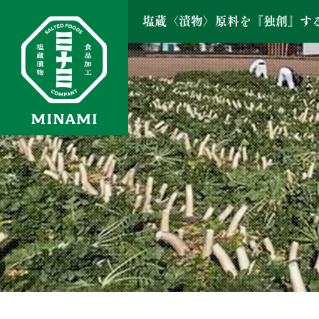
塩蔵〈漬物〉原料を『独創』す