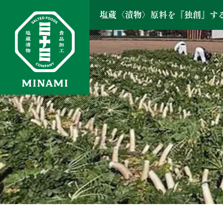
塩蔵〈漬物〉原料を『独創』す