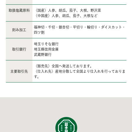
取扱塩蔵原料
〈国産〉人参、胡瓜、茄子、大根、野沢菜
〈中国産〉人参、胡瓜、茄子、大根など
福神切・千切・銀杏切・平切り・輪切り・ダイスカット・
刻み加工
四ツ割
埼玉りそな銀行
取引銀行
埼玉縣信用金庫
武蔵野銀行
〈販売先〉全国へ発送しております。
主要取引先
〈仕入れ先〉産地分散して全国より仕入れを行っておりま
す。