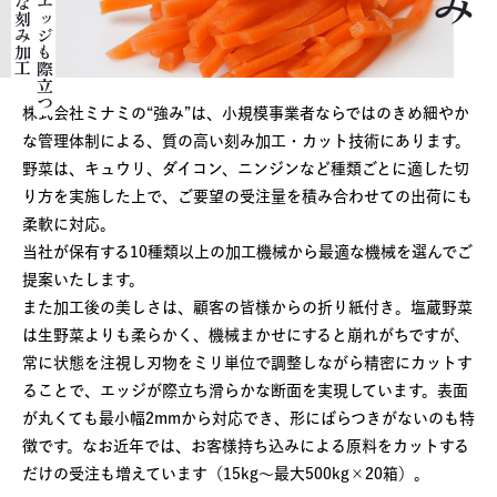
高精度な刻み加工
断面もエッジも際立つ
株式会社ミナミの“強み”は、小規模事業者ならではのきめ細やか
な管理体制による、質の高い刻み加工・カット技術にあります。
野菜は、キュウリ、ダイコン、ニンジンなど種類ごとに適した切
り方を実施した上で、
ご要望の受注量を積み合わせての出荷にも
柔軟に対応。
当社が保有する10種類以上の加工機械から最適な機械を選んでご
提案いたします。
また加工後の美しさは、顧客の皆様からの折り紙付き。塩蔵野菜
は生野菜よりも柔らかく、
機械まかせにすると崩れがちですが、
常に状態を注視し刃物をミリ単位で調整しながら精密にカットす
ることで、
エッジが際立ち滑らかな断面を実現しています。表面
が丸くても最小幅2mmから対応でき、
形にばらつきがないのも特
徴です。なお近年では、お客様持ち込みによる原料をカットする
だけの受注も増えています（15kg～最大500kg×20箱）。