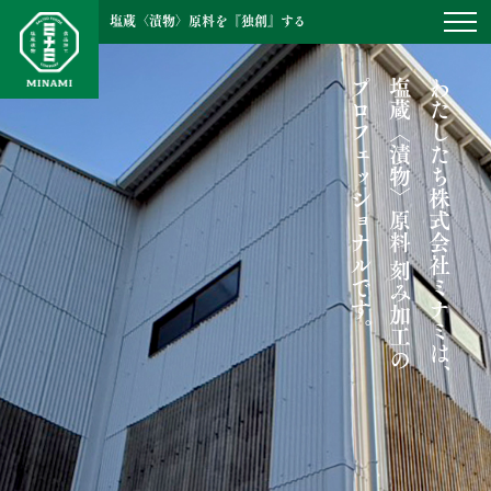
塩蔵〈漬物〉原料を『独創』する
プロフェッショナルです。
塩蔵〈漬物〉原料 刻み加工の
わたしたち株式会社ミナミは、