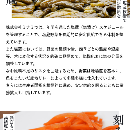
未来へ安定供給を
進化する塩蔵技術で
株式会社ミナミでは、年間を通した塩蔵（塩漬け）スケジュール
を管理することで、塩蔵野菜を長期的に安定供給できる体制を整
えています。
また塩蔵においては、野菜の種類や量、四季ごとの温度や湿度
等、常に変化する状況を的確に見極めて、臨機応変に塩の分量を
調整しています。
なお原料不足のリスクを回避するため、野菜は地場産を基本に、
県をまたいだ産地リレーによって多種多様に仕入れています。
さらには生産者開拓を積極的に進め、安定供給を図るとともに業
務拡大も目指しています。
刻み