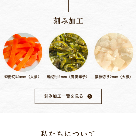
刻み加工
〉
輪切り2mm〈青唐辛子〉
福神切り2mm〈大根〉
40〜60mm〈胡瓜
刻み加工一覧を見る
私たちについて